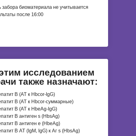
 забора биоматериала не учитывается
льтаты после 16:00
 этим исследованием
ачи также назначают:
епатит В (АТ к Нbcor-IgG)
епатит В (АТ к Нbcor-суммарные)
епатит В (АТ к НbеAg-IgG)
епатит В антиген s (НbsAg)
епатит В антиген е (НbеAg)
епатит В АТ (IgM, IgG) к Аг s (НbsAg)