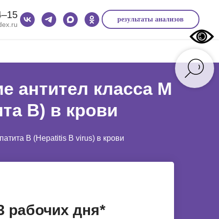
4‒15
результаты анализов
ex.ru
ие антител класса M
ита В) в крови
ита B (Hepatitis B virus) в крови
3 рабочих дня*