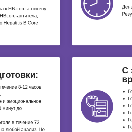
День
ла к HB-core антигену
Резу
-HBcore-антитела,
to Hepatitis B Core
)
С
готовки:
вр
течение 8-12 часов
Г
.
Г
е и эмоциональное
Г
 минут до
Г
Г
голя в течение 72
Г
 на любой анализ. Не