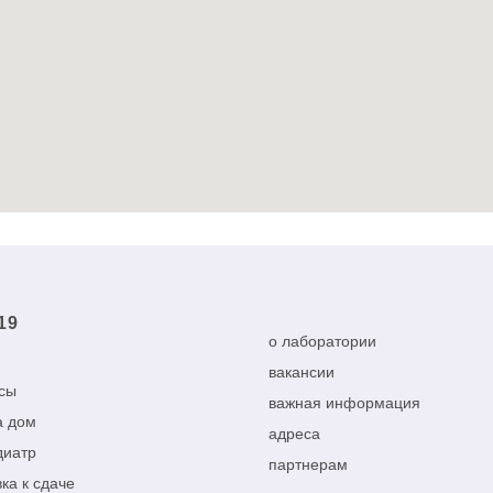
19
о лаборатории
вакансии
сы
важная информация
а дом
адреса
диатр
партнерам
ка к сдаче