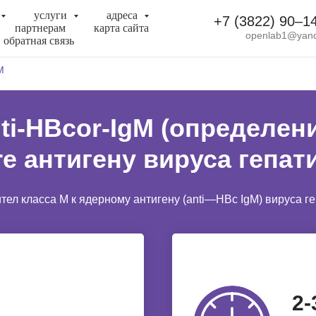
услуги
адреса
+7 (3822) 90‒1
партнерам
карта сайта
openlab1@yand
обратная связь
M
ti-НВcor-IgM (определен
re антигену вируса гепат
ел класса M к ядерному антигену (anti—HBc IgM) вируса гепат
2-