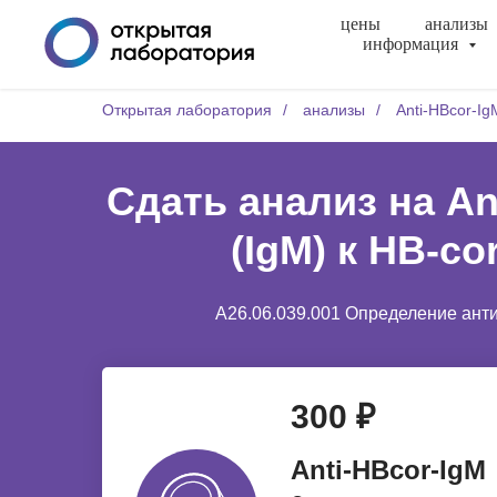
цены
анализы
информация
Открытая лаборатория
/
анализы
/
Anti-НВcor-Ig
Сдать анализ на An
(IgM) к HB-co
A26.06.039.001 Определение антит
300 ₽
Anti-НВcor-IgM