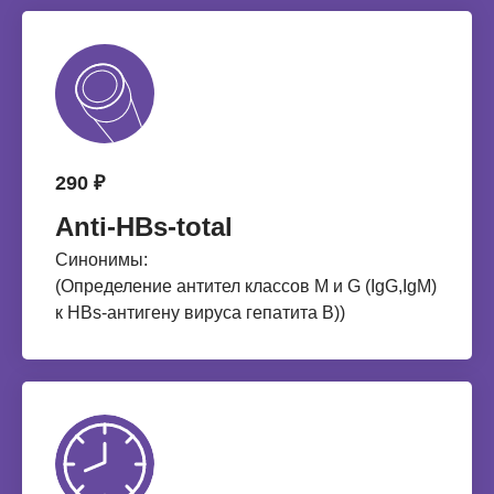
290 ₽
Anti-НВs-total
Синонимы:
(Определение антител классов М и G (IgG,IgМ)
к НВs-антигену вируса гепатита В))