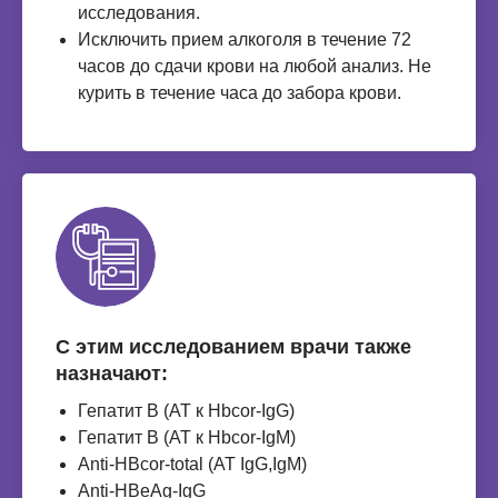
исследования.
Исключить прием алкоголя в течение 72
часов до сдачи крови на любой анализ. Не
курить в течение часа до забора крови.
С этим исследованием врачи также
назначают:
Гепатит В (АТ к Нbcor-IgG)
Гепатит В (АТ к Нbcor-IgM)
Anti-НВcor-total (АТ IgG,IgМ)
Anti-НВеAg-IgG