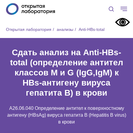
Открытая лаборатория
/
анализы
/
Anti-НВs-total
Сдать анализ на Anti-НВs-
total (определение антител
классов М и G (IgG,IgМ) к
НВs-антигену вируса
гепатита В) в крови
A26.06.040 Определение антител к поверхностному
антигену (HBsAg) вируса гепатита B (Hepatitis B virus)
в крови