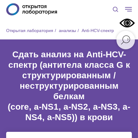
Открытая лаборатория
/
анализы
/
Anti-НCV-спектр
Сдать анализ на Anti-НCV-
спектр (антитела класса G к
структурированным /
неструктурированным
белкам
(core, a-NS1, a-NS2, a-NS3, a-
NS4, a-NS5)) в крови