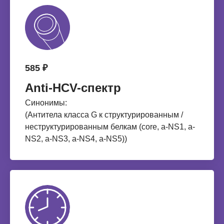
585 ₽
Anti-НCV-спектр
Синонимы:
(Антитела класса G к структурированным /
неструктурированным белкам (core, a-NS1, a-
NS2, a-NS3, a-NS4, a-NS5))