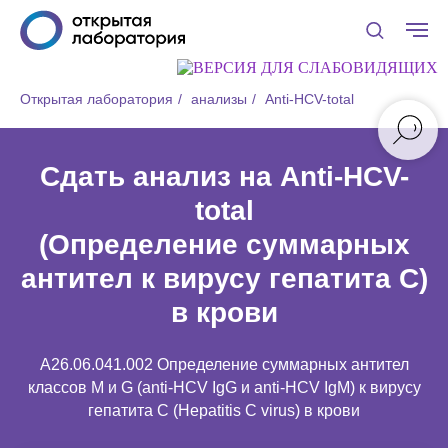
Открытая лаборатория
/
анализы
/
Anti-НCV-total
Сдать анализ на Anti-НCV-
total
(Определение суммарных
антител к вирусу гепатита С)
в крови
A26.06.041.002 Определение суммарных антител
классов M и G (anti-HCV IgG и anti-HCV IgM) к вирусу
гепатита C (Hepatitis C virus) в крови