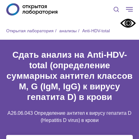
Открытая лаборатория
/
анализы
/
Anti-НDV-total
Сдать анализ на Anti-НDV-
total (определение
суммарных антител классов
M, G (IgM, IgG) к вирусу
гепатита D) в крови
A26.06.043 Определение антител к вирусу гепатита D
(Hepatitis D virus) в крови