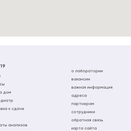
-19
о лаборатории
ы
вакансии
сы
важная информация
а дом
адреса
едиатр
партнерам
вка к сдаче
сотрудники
обратная связь
аты анализов
карта сайта