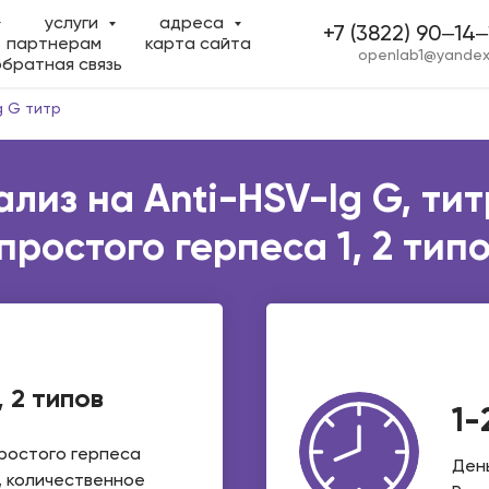
услуги
адреса
+7 (3822) 90‒14‒
партнерам
карта сайта
openlab1@yandex
обратная связь
g G титр
лиз на Anti-HSV-Ig G, ти
простого герпеса 1, 2 тип
, 2 типов
1-
простого герпеса
Ден
, количественное