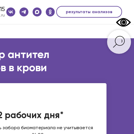
15
результаты анализов
.ru
тр антител
ов в крови
2 рабочих дня*
ь забора биоматериала не учитывается