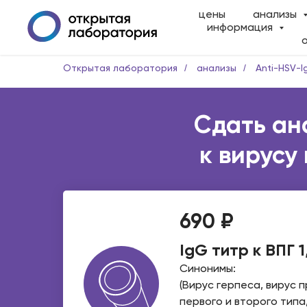
цены
анализы
информация
Открытая лаборатория
/
анализы
/
Anti-HSV-I
Сдать ана
к вирусу 
690 ₽
IgG титр к ВПГ 1
Синонимы:
(Вирус герпеса, вирус 
первого и второго типа