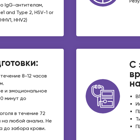
Резу
о IgG-антителам,
e1 and Type 2, HSV-1 or
 HHV1, HHV2)
готовки:
С 
вр
 течение 8-12 часов
на
м.
ое и эмоциональное
В
0 минут до
И
П
оголя в течение 72
Т
 на любой анализ. Не
П
а до забора крови.