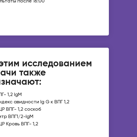
льтаты после 16:00
этим исследованием
ачи также
значают:
ПГ- 1,2 IgM
ндекс авидности Ig G к ВПГ 1,2
ЦР ВПГ- 1,2 соскоб
итр ВПГ1/2-IgM
ЦР Кровь ВПГ- 1,2