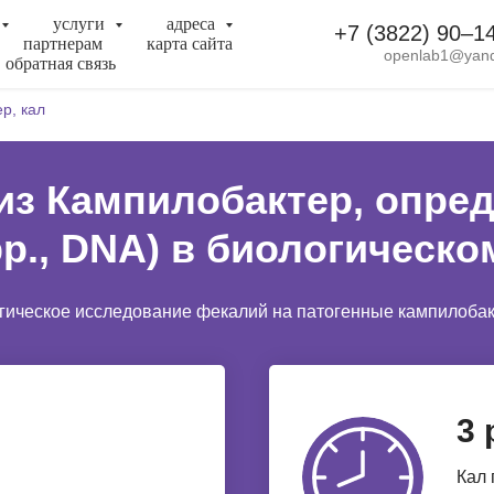
услуги
адреса
+7 (3822) 90‒1
партнерам
карта сайта
openlab1@yand
обратная связь
р, кал
из Кампилобактер, опре
pp., DNA) в биологическо
ическое исследование фекалий на патогенные кампилобактер
3 
Кал 