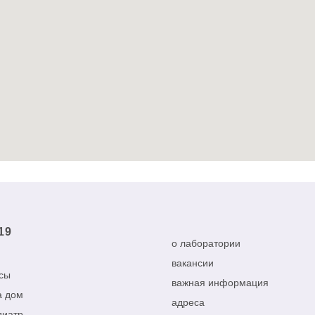
19
о лаборатории
вакансии
сы
важная информация
а дом
адреса
диатр