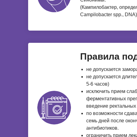
(Кампилобактер, опреде
Campilobacter spp., DNA)
Правила под
не допускается замо
не допускается длите
5-6 часов)
исключить прием сла
ферментативных преп
введение ректальных 
по возможности сдава
семь дней после око
антибиотиков.
ограничить прием ле