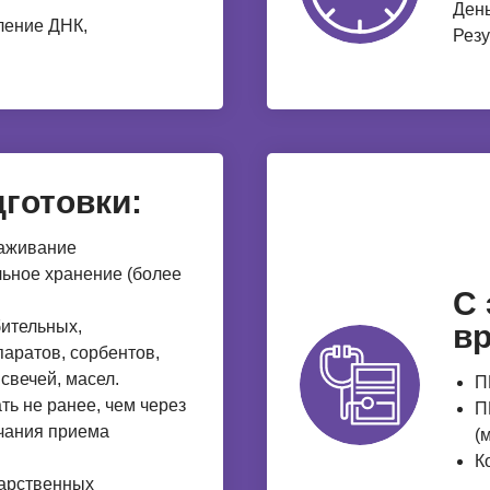
День
ление ДНК,
Резу
готовки:
раживание
льное хранение (более
С
бительных,
вр
аратов, сорбентов,
свечей, масел.
П
ть не ранее, чем через
П
нчания приема
(
К
карственных