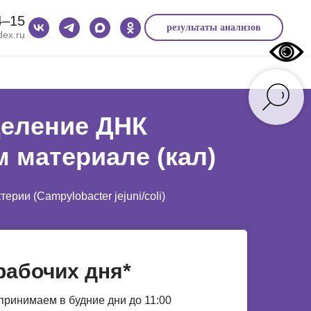
4‒15
результаты анализов
ex.ru
деление ДНК
м материале (кал)
ии (Campylobacter jejuni/coli)
рабочих дня*
принимаем в будние дни до 11:00