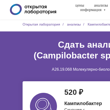
цены
анализы
информация
Открытая лаборатория
/
анализы
/
Кампилобакте
Сдать анал
(Campilobacter s
A26.19.068 Молекулярно-биолог
520 ₽
Кампилобактер
Синонимы: