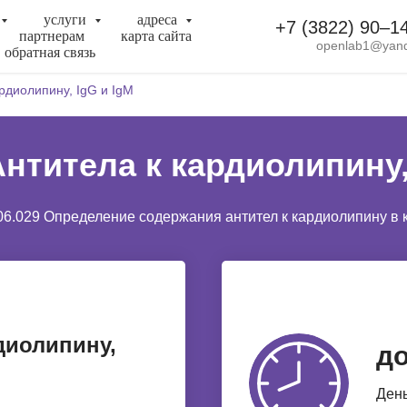
услуги
адреса
+7 (3822) 90‒1
партнерам
карта сайта
openlab1@yand
обратная связь
рдиолипину, IgG и IgM
нтитела к кардиолипину,
06.029 Определение содержания антител к кардиолипину в 
диолипину,
до
День