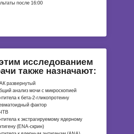
льтаты после 16:00
 этим исследованием
ачи также назначают:
АК развернутый
бщий анализ мочи с микроскопией
нтитела к бета-2-гликопротеину
евматоидный фактор
ЧТВ
нтитела к экстрагируемому ядерному
нтигену (ENA-скрин)
нтитела к ядерным антигенам (ANA),