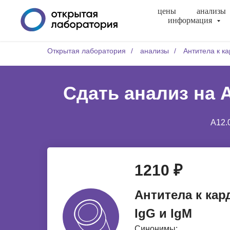
цены
анализы
информация
Открытая лаборатория
/
анализы
/
Антитела к ка
Сдать анализ на А
A12.
1210 ₽
Антитела к кар
IgG и IgM
Синонимы: