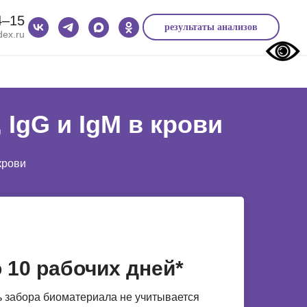
4‒15
результаты анализов
ex.ru
 IgG и IgM в крови
крови
 10 рабочих дней*
 забора биоматериала не учитывается