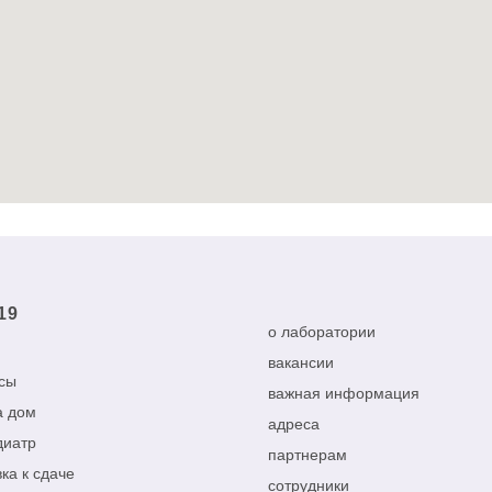
19
о лаборатории
вакансии
сы
важная информация
а дом
адреса
диатр
партнерам
ка к сдаче
сотрудники