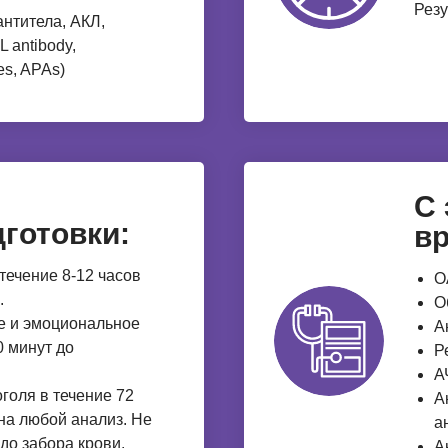
Резу
нтитела, АКЛ,
L antibody,
es, APAs)
С
готовки:
вр
течение 8-12 часов
О
.
О
е и эмоциональное
А
 минут до
Р
А
голя в течение 72
А
 на любой анализ. Не
а
 до забора крови.
А