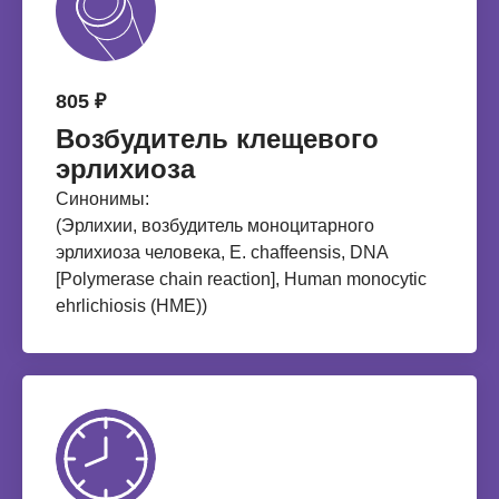
805 ₽
Возбудитель клещевого
эрлихиоза
Синонимы:
(Эрлихии, возбудитель моноцитарного
эрлихиоза человека, E. chaffeensis, DNA
[Polymerase chain reaction], Human monocytic
ehrlichiosis (HME))