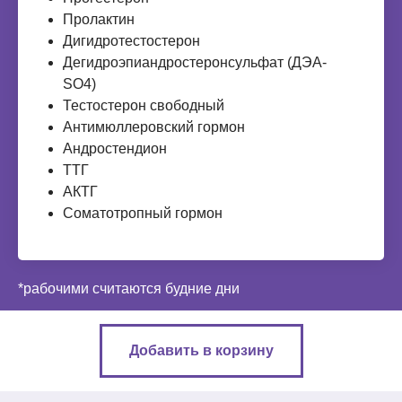
Пролактин
Дигидротестостерон
Дегидроэпиандростеронсульфат (ДЭА-
SO4)
Тестостерон свободный
Антимюллеровский гормон
Андростендион
ТТГ
АКТГ
Соматотропный гормон
*рабочими считаются будние дни
Добавить в корзину