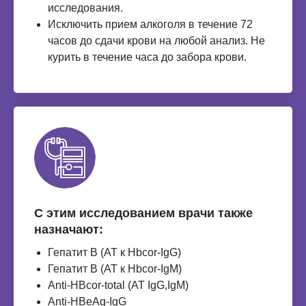
исследования.
Исключить прием алкоголя в течение 72
часов до сдачи крови на любой анализ. Не
курить в течение часа до забора крови.
С этим исследованием врачи также
назначают:
Гепатит В (АТ к Нbcor-IgG)
Гепатит В (АТ к Нbcor-IgM)
Anti-НВcor-total (АТ IgG,IgМ)
Anti-НВеAg-IgG