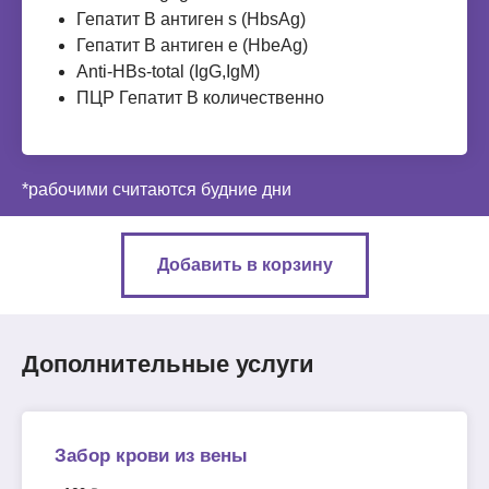
Гепатит В антиген s (НbsAg)
Гепатит В антиген e (НbeAg)
Anti-НВs-total (IgG,IgМ)
ПЦР Гепатит В количественно
*рабочими считаются будние дни
Добавить в корзину
Дополнительные услуги
Забор крови из вены