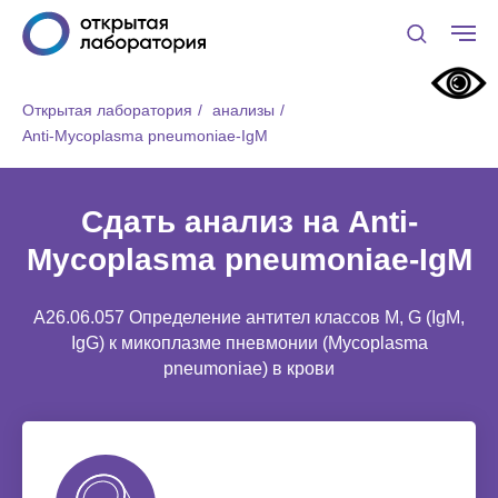
Открытая лаборатория
/
анализы
/
Anti-Mycoplasma pneumoniae-IgM
Сдать анализ на Anti-
Mycoplasma pneumoniae-IgM
A26.06.057 Определение антител классов M, G (IgM,
IgG) к микоплазме пневмонии (Mycoplasma
pneumoniae) в крови