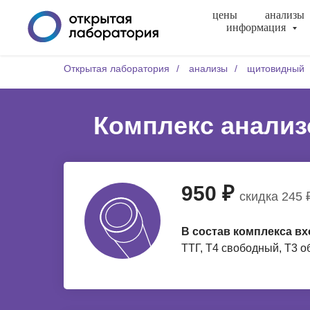
цены
анализы
информация
Открытая лаборатория
/
анализы
/
щитовидный
Комплекс анализ
950 ₽
скидка 245 
В состав комплекса вх
ТТГ, Т4 свободный, Т3 о