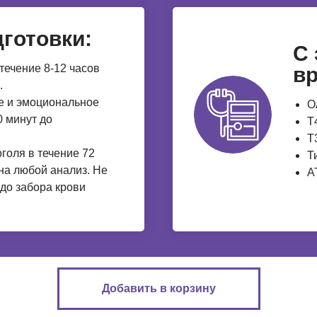
готовки:
С
течение 8-12 часов
вр
.
е и эмоциональное
О
 минут до
Т
Т
голя в течение 72
Т
 на любой анализ. Не
А
 до забора крови
Добавить в корзину