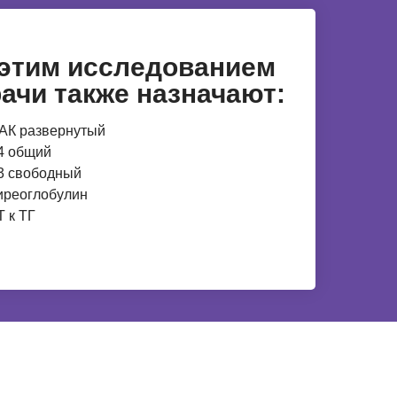
 этим исследованием
ачи также назначают:
АК развернутый
4 общий
3 свободный
иреоглобулин
Т к ТГ