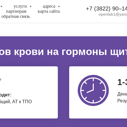
услуги
адреса
+7 (3822) 90‒1
партнерам
карта сайта
openlab1@yand
обратная связь
ов крови на гормоны щ
1-
₽
День
одит:
Резу
бщий, АТ к ТПО