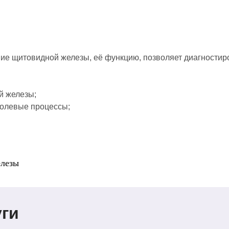
ие щитовидной железы, её функцию, позволяет диагностиро
й железы;
холевые процессы;
елезы
ги