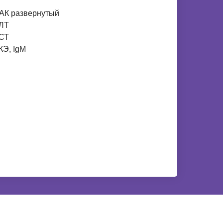
АК развернутый
ЛТ
СТ
КЭ, IgM