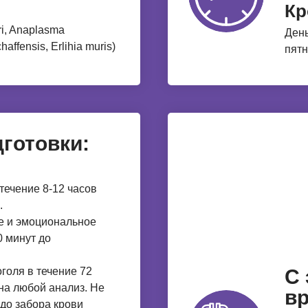
Кр
ri, Anaplasma
День
haffensis, Erlihia muris)
пятн
готовки:
течение 8-12 часов
.
е и эмоциональное
 минут до
голя в течение 72
С
 на любой анализ. Не
вр
 до забора крови