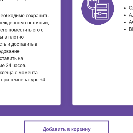
О
А
необходимо сохранить
А
режденном состоянии,
В
его поместить его с
ы в плотно
ть и доставить в
едование
ставить на
ие 24 часов.
 клеща с момента
к при температуре +4…
Добавить в корзину