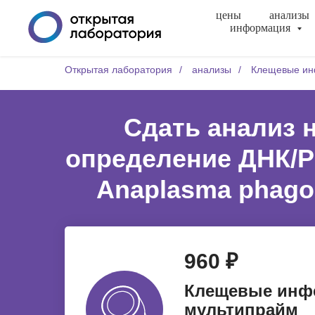
цены
анализы
информация
Открытая лаборатория
/
анализы
/
Клещевые ин
Сдать анализ 
определение ДНК/РНК
Anaplasma phagocy
960 ₽
Клещевые инф
мультипрайм