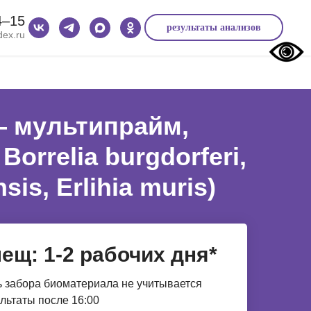
4‒15
результаты анализов
ex.ru
— мультипрайм,
orrelia burgdorferi,
is, Erlihia muris)
ещ: 1-2 рабочих дня*
 забора биоматериала не учитывается
льтаты после 16:00