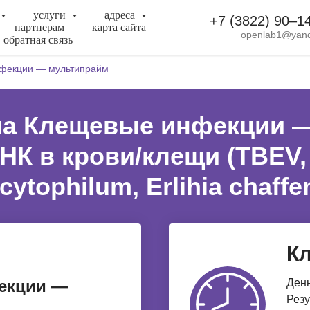
услуги
адреса
+7 (3822) 90‒1
партнерам
карта сайта
openlab1@yand
обратная связь
фекции — мультипрайм
на Клещевые инфекции 
 в крови/клещи (TBEV, B
tophilum, Erlihia chaffens
Кл
екции —
День
Резу