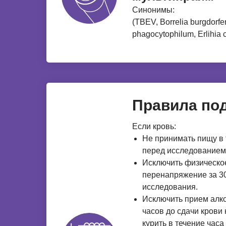
Синонимы:
(TBEV, Borrelia burgdorfe
phagocytophilum, Erlihia c
Правила под
Если кровь:
Не принимать пищу в 
перед исследованием
Исключить физическо
перенапряжение за 30
исследования.
Исключить прием алко
часов до сдачи крови
курить в течение часа