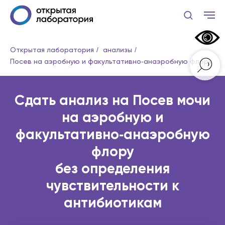
Открытая лаборатория
/
анализы
/
Посев на аэробную и факультативно‑анаэробную флору
Сдать анализ на Посев мочи
на аэробную и
факультативно‑анаэробную
флору
без определения
чувствительности к
антибиотикам