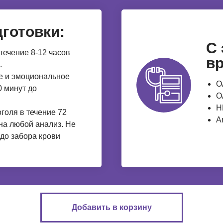
готовки:
С
течение 8-12 часов
вр
.
е и эмоциональное
О
 минут до
О
Н
голя в течение 72
A
 на любой анализ. Не
 до забора крови
Добавить в корзину