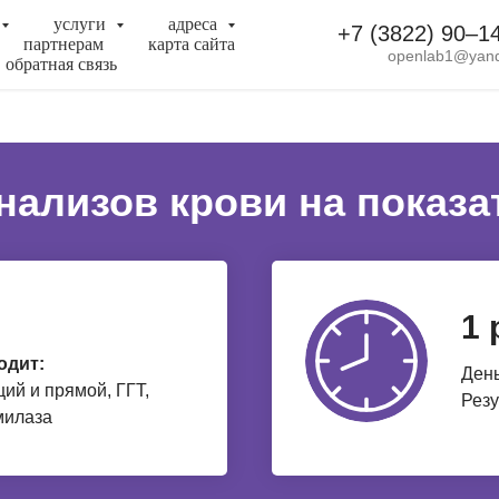
услуги
адреса
+7 (3822) 90‒1
партнерам
карта сайта
openlab1@yand
обратная связь
нализов крови на показа
1 
одит:
День
ий и прямой, ГГТ,
Резу
милаза