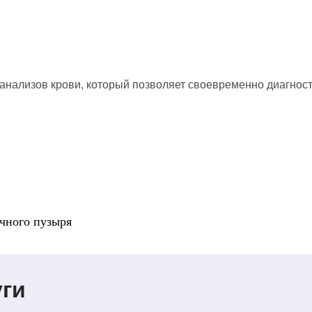
нализов крови, который позволяет своевременно диагност
лчного пузыря
ги