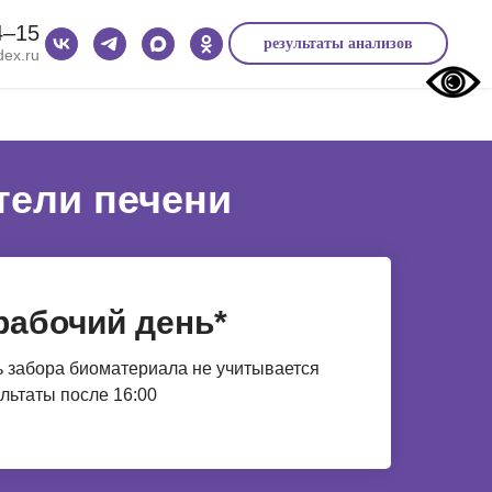
4‒15
результаты анализов
ex.ru
тели печени
рабочий день*
 забора биоматериала не учитывается
льтаты после 16:00