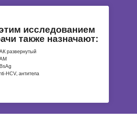
 этим исследованием
ачи также назначают:
АК развернутый
АМ
ВsAg
nti-НCV, антитела