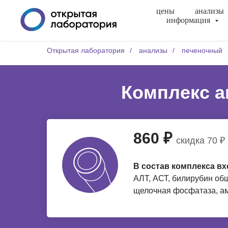
цены
анализы
информация
Открытая лаборатория
/
анализы
/
печеночный
Комплекс а
860 ₽
скидка 70 ₽
В состав комплекса вх
АЛТ, АСТ, билирубин общ
щелочная фосфатаза, а