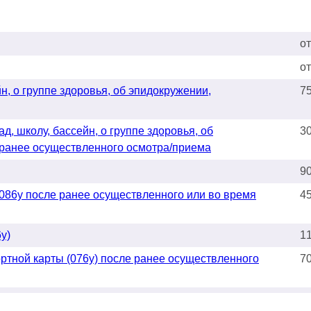
о
о
н, о группе здоровья, об эпидокружении,
7
д, школу, бассейн, о группе здоровья, об
3
 ранее осуществленного осмотра/приема
9
 086у после ранее осуществленного или во время
4
у)
1
ртной карты (076у) после ранее осуществленного
7
3