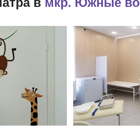
иатра в
мкр. Южные во