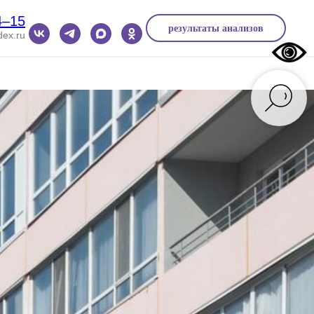
4‒15
результаты анализов
ex.ru