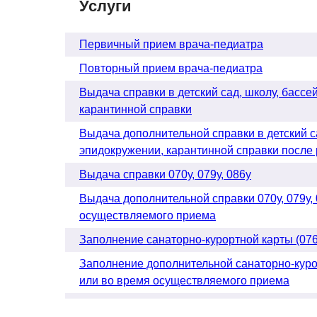
Услуги
Первичный прием врача-педиатра
Повторный прием врача-педиатра
Выдача справки в детский сад, школу, бассей
карантинной справки
Выдача дополнительной справки в детский са
эпидокружении, карантинной справки после
Выдача справки 070у, 079у, 086у
Выдача дополнительной справки 070у, 079у,
осуществляемого приема
Заполнение санаторно-курортной карты (076
Заполнение дополнительной санаторно-куро
или во время осуществляемого приема
Выписка рецепта (107-1/у)