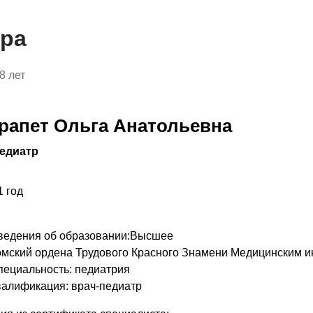
тра
8 лет
рапет Ольга Анатольевна
едиатр
1 год
ведения об образовании:
Высшее
мский ордена Трудового Красного Знамени Медицинским инсти
пециальность: педиатрия
валификация: врач-педиатр