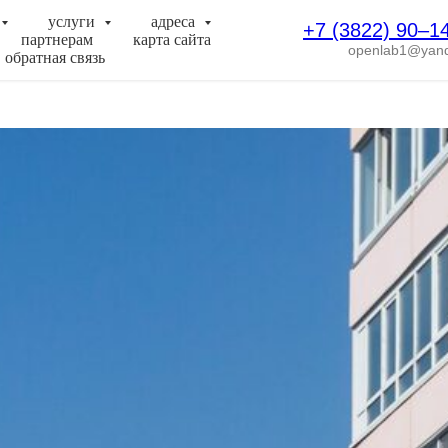
услуги
адреса
+7 (3822) 90‒1
партнерам
карта сайта
openlab1@yand
обратная связь