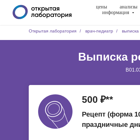
цены
анализы
информация
Открытая лаборатория
/
врач-педиатр
/
выписка 
Выписка ре
B01.0
500 ₽**
Рецепт (форма 10
праздничные дн