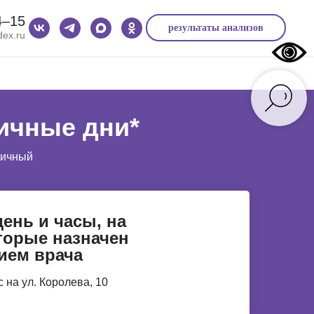
4‒15
результаты анализов
ex.ru
ничные дни*
вичный
день и часы, на
торые назначен
ием врача
 на ул. Королева, 10