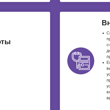
В
С
п
оты
с
д
п
Е
в
у
п
у
в
в