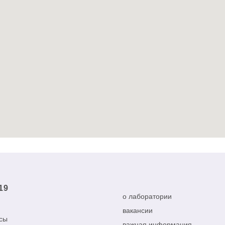
19
о лаборатории
вакансии
сы
важная информация