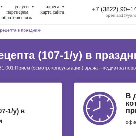
услуги
адреса
+7 (3822) 90‒1
партнерам
карта сайта
openlab1@yand
обратная связь
рецепта в праздники
цепта (107-1/у) в празд
31.001 Прием (осмотр, консультация) врача—педиатра пер
В 
ко
пр
7-1/у) в
и
офис