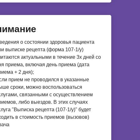
нимание
ведения о состоянии здоровья пациента
ри выписке рецепта (форма 107-1/у)
читаются актуальными в течение 3х дней со
ня приема, включая день приема (дата
риема + 2 дня);
сли прием не проводился в указанные
ыше сроки, можно воспользоваться
слугами, связанными с осуществлением
риемов, либо выездов. В этих случаях
слуга "Выписка рецепта (107-1/у)" будет
ходить в стоимость приемов (вызовов)
рача