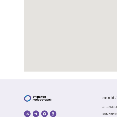
covid-
анализы
комплек