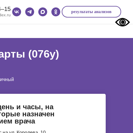
4‒15
результаты анализов
ex.ru
арты (076у)
вичный
день и часы, на
торые назначен
ием врача
 на ул. Королева, 10