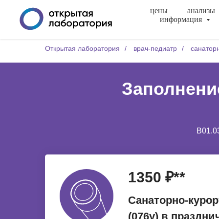
цены
анализы
информация
Открытая лаборатория
/
врач-педиатр
/
санаторн
Заполнение
B01.0
1350 ₽**
Санаторно-курор
(076у) в праздн