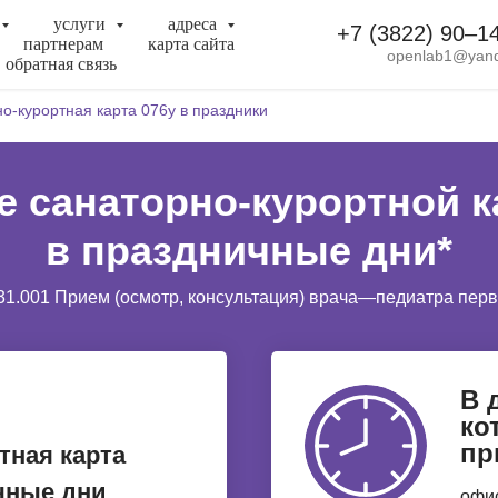
услуги
адреса
+7 (3822) 90‒1
партнерам
карта сайта
openlab1@yand
обратная связь
о-курортная карта 076у в праздники
 санаторно-курортной к
в праздничные дни*
31.001 Прием (осмотр, консультация) врача—педиатра пер
В 
ко
пр
тная карта
ичные дни
офис