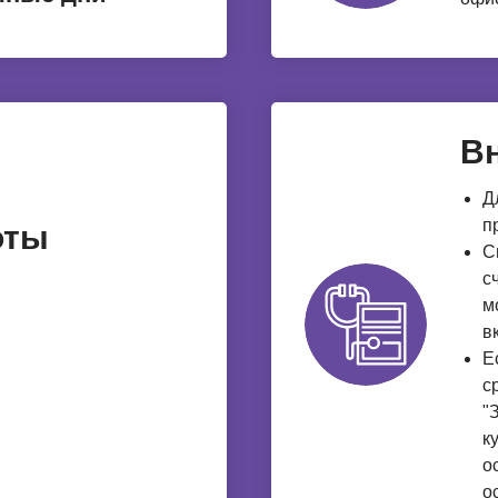
В
Д
п
оты
С
с
м
в
Е
с
"
к
о
о