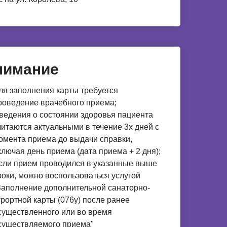
нимание
ля заполнения карты требуется
роведение врачебного приема;
ведения о состоянии здоровья пациента
читаются актуальными в течение 3х дней с
омента приема до выдачи справки,
ключая день приема (дата приема + 2 дня);
сли прием проводился в указанные выше
роки, можно воспользоваться услугой
Заполнение дополнительной санаторно-
урортной карты (076у) после ранее
существленного или во время
существляемого приема"