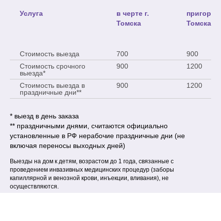
Услуга
в черте г.
пригород 
Томска
Томска (д
Стоимость выезда
700
900
Стоимость срочного
900
1200
выезда*
Стоимость выезда в
900
1200
праздничные дни**
* выезд в день заказа
** праздничными днями, считаются официально
установленные в РФ нерабочие праздничные дни (не
включая переносы выходных дней)
Выезды на дом к детям, возрастом до 1 года, связанные с
проведением инвазивных медицинских процедур (заборы
капиллярной и венозной крови, инъекции, вливания), не
осуществляются.