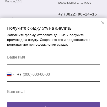
Маркса, 15/1
результаты анализов
+7 (3822) 90‒14‒15
о лаборатории
openlab1@yandex.ru
вакансии
Получите скидку 5% на анализы
важная информация
Заполните форму, отправьте данные и получите
адреса
промокод на скидку. Сохраните его и предоставьте в
регистратуре при оформлении заказа.
партнерам
сотрудники
Ваше имя
обратная связь
карта сайта
+7
Ваш email